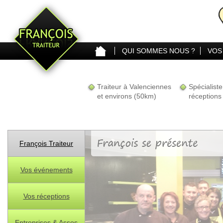
QUI SOMMES NOUS ?
VOS
TOUTE LA CARTE
Traiteur à Valenciennes
Spécialist
et environs (50km)
réceptions
François Traiteur
Vos événements
Vos réceptions
Entreprises & Assos